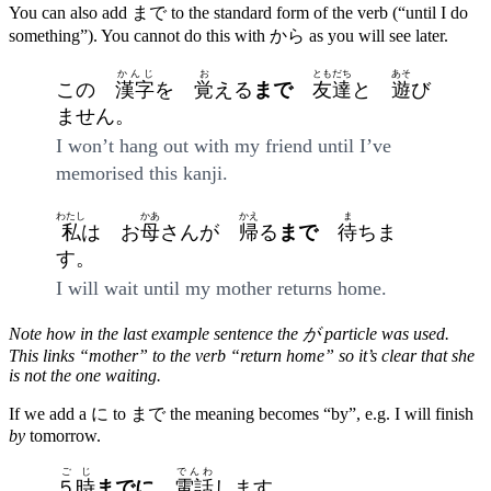
You can also add まで to the standard form of the verb (“until I do
something”). You cannot do this with から as you will see later.
かんじ
お
ともだち
あそ
この
漢字
を
覚
える
まで
友達
と
遊
び
ません。
I won’t hang out with my friend until I’ve
memorised this kanji.
わたし
かあ
かえ
ま
私
は お
母
さんが
帰
る
まで
待
ちま
す。
I will wait until my mother returns home.
Note how in the last example sentence the が particle was used.
This links “mother” to the verb “return home” so it’s clear that she
is not the one waiting.
If we add a に to まで the meaning becomes “by”, e.g. I will finish
by
tomorrow.
ごじ
でんわ
５時
までに
電話
します。