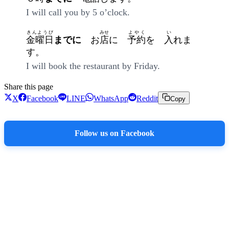
I will call you by 5 o’clock.
きんようび
みせ
よやく
い
金曜日
までに
お
店
に
予約
を
入
れま
す。
I will book the restaurant by Friday.
Share this page
X
Facebook
LINE
WhatsApp
Reddit
Copy
Follow us on Facebook