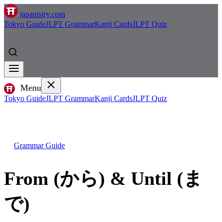
japanistry.com
Tokyo Guide
JLPT Grammar
Kanji Cards
JLPT Quiz
Menu
Tokyo Guide
JLPT Grammar
Kanji Cards
JLPT Quiz
Grammar Guide
From (から) & Until (ま
で)