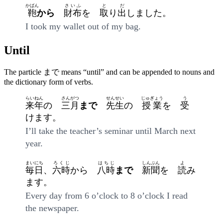
かばん
さいふ
と
だ
鞄
から
財布
を
取
り
出
しました。
I took my wallet out of my bag.
Until
The particle まで means “until” and can be appended to nouns and
the dictionary form of verbs.
らいねん
さんがつ
せんせい
じゅぎょう
う
来年
の
三月
まで
先生
の
授業
を
受
けます。
I’ll take the teacher’s seminar until March next
year.
まいにち
ろくじ
はちじ
しんぶん
よ
毎日
、
六時
から
八時
まで
新聞
を
読
み
ます。
Every day from 6 o’clock to 8 o’clock I read
the newspaper.