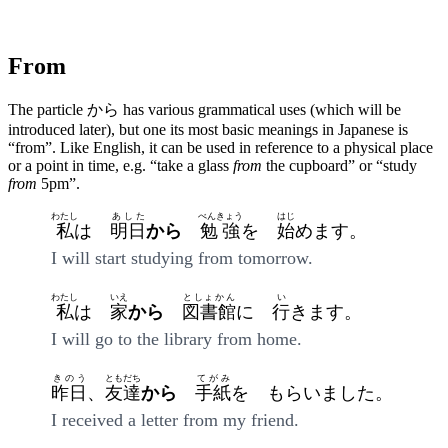
From
The particle から has various grammatical uses (which will be
introduced later), but one its most basic meanings in Japanese is
“from”. Like English, it can be used in reference to a physical place
or a point in time, e.g. “take a glass
from
the cupboard” or “study
from
5pm”.
わたし
あした
べんきょう
はじ
私
は
明日
から
勉強
を
始
めます。
I will start studying from tomorrow.
わたし
いえ
としょかん
い
私
は
家
から
図書館
に
行
きます。
I will go to the library from home.
きのう
ともだち
てがみ
昨日
、
友達
から
手紙
を もらいました。
I received a letter from my friend.